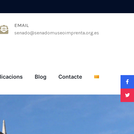
EMAIL
senado@senadomuseoimprenta.org.es
licacions
Blog
Contacte