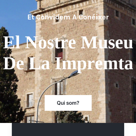
Descobreix L'evolució
De La Impremta
ins Als Nostres Di