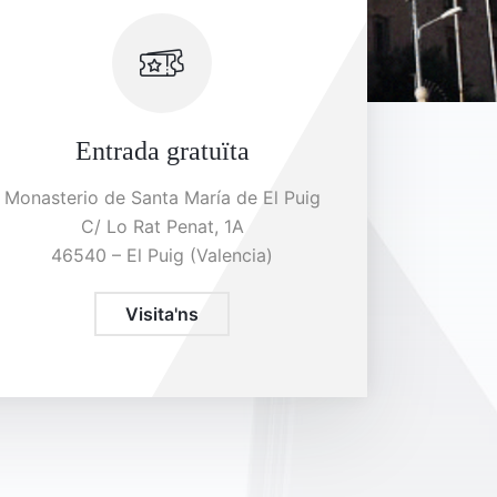
Entrada gratuïta
Monasterio de Santa María de El Puig
C/ Lo Rat Penat, 1A
46540 – El Puig (Valencia)
Visita'ns