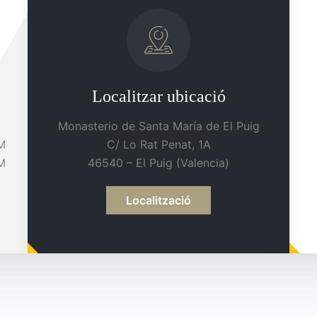
Localitzar ubicació
Monasterio de Santa María de El Puig
M
C/ Lo Rat Penat, 1A
PM
46540 – El Puig (Valencia)
Localització